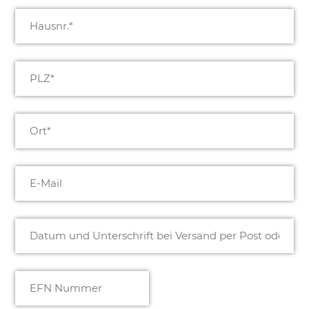
Hausnr.
(erforderlich)
PLZ
(erforderlich)
Ort
(erforderlich)
E-
Mail
(erforderlich)
Datum
und
Unterschrift
bei
EFN
Versand
Nummer
(erforderlich)
per