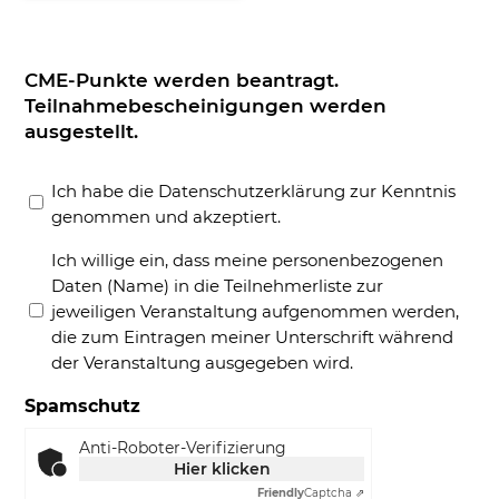
Post
oder
Fax
CME-Punkte werden beantragt.
Teilnahmebescheinigungen werden
ausgestellt.
Datenschutz
Ich habe die Datenschutzerklärung zur Kenntnis
(erforderlich)
genommen und akzeptiert.
Personbezogene
Ich willige ein, dass meine personenbezogenen
Daten
Daten (Name) in die Teilnehmerliste zur
(erforderlich)
jeweiligen Veranstaltung aufgenommen werden,
die zum Eintragen meiner Unterschrift während
der Veranstaltung ausgegeben wird.
Spamschutz
Anti-Roboter-Verifizierung
Hier klicken
Friendly
Captcha ⇗